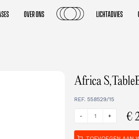
ASES
OVER ONS
LICHTADVIES
Africa S,Tab
REF.
558529/15
€
-
+
TOEVOEGEN AAN 