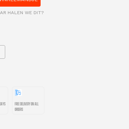
WAAR HALEN WE DIT?
0days
Free delivery on all
orders