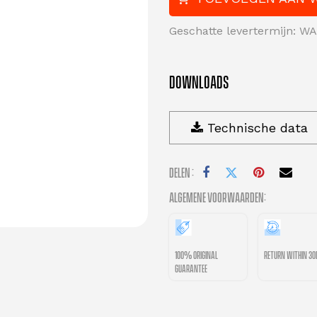
Geschatte levertermijn: 
DOWNLOADS
Technische data
Delen :
Algemene voorwaarden:
100% original
Return within 3
guarantee