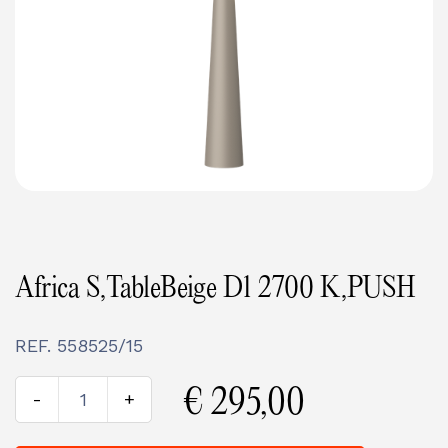
Africa S,TableBeige D1 2700 K,PUSH
REF.
558525/15
€
295,00
-
+