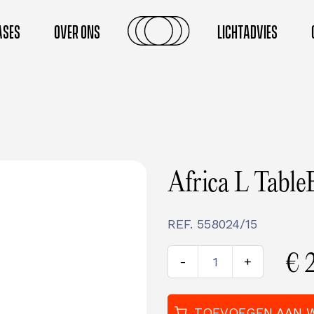
ASES
OVER ONS
LICHTADVIES
Africa L Tabl
REF.
558024/15
€
-
+
TOEVOEGEN AAN 