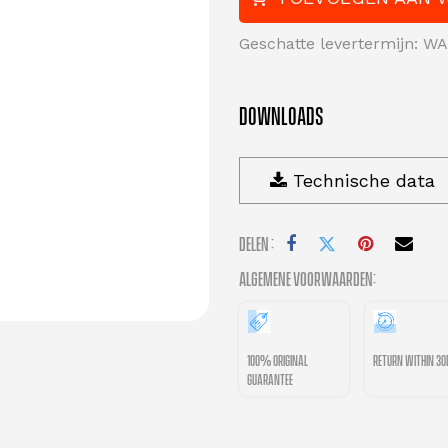
Geschatte levertermijn: 
DOWNLOADS
Technische data
Delen :
Algemene voorwaarden:
100% original
Return within 3
guarantee