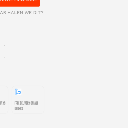
WAAR HALEN WE DIT?
0days
Free delivery on all
orders