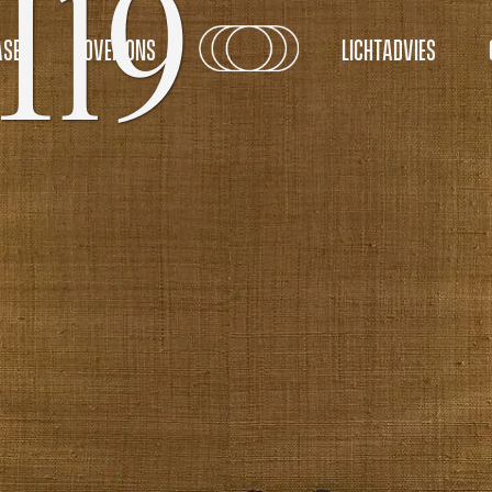
I19
SES
OVER ONS
LICHTADVIES