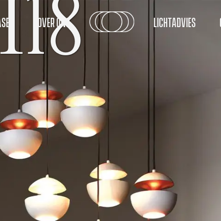
I18
SES
OVER ONS
LICHTADVIES